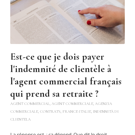
Est-ce que je dois payer
l'indemnité de clientèle à
l'agent commercial français
qui prend sa retraite ?
AGENT COMMERCIAL
,
AGENT COMMERCIALE
,
AGENZIA
COMMERCIALE
,
CONTRATS
,
FRANCE-ITALIE
,
INDENNITÀ DI
CLIENTELA
La réponse est : ça dépend. Que dit le droit