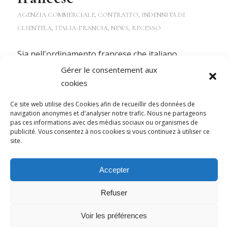
AGENZIA COMMERCIALE
,
CONTRATTO
,
INDENNITÀ DI
CLIENTELA
,
ITALIA-FRANCIA
,
NEWS
,
RECESSO
Sia nell'ordinamento francese che italiano,
l'agente di commercio ha diritto ad un'indennità di
Gérer le consentement aux
clientela in caso di risoluzione del contratto, la c.d
cookies
"indennità di clientela". L'agente perde questo
Ce site web utilise des Cookies afin de recueillir des données de
diritto in caso di risoluzione di propria…
navigation anonymes et d'analyser notre trafic. Nous ne partageons
pas ces informations avec des médias sociaux ou organismes de
publicité. Vous consentez à nos cookies si vous continuez à utiliser ce
23 mai 2023
site.
Accepter
Refuser
Voir les préférences
© Copyright - Maat Law 2018
Mentions légales